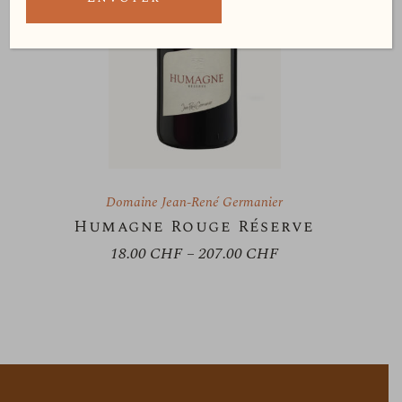
Domaine Jean-René Germanier
Humagne Rouge Réserve
18.00
CHF
–
207.00
CHF
Plage
de
prix :
18.00 CHF
à
207.00 CHF