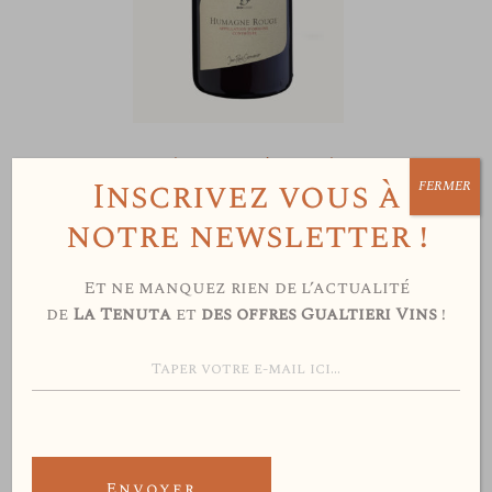
Domaine Jean-René Germanier
Inscrivez vous à
FERMER
Humagne Rouge BIO
notre newsletter !
22.00
CHF
Et ne manquez rien de l’actualité
de
La Tenuta
et
des offres Gualtieri Vins
!
Envoyer