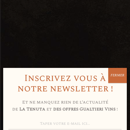
Inscrivez vous à
FERMER
Avez-vous 18
notre newsletter !
ans ou plus
Et ne manquez rien de l’actualité
de
La Tenuta
et
des offres Gualtieri Vins
!
?