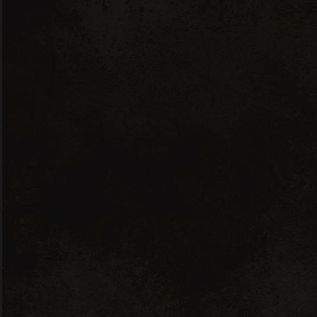
VINS
SPIRITUEUX
HUILES D'OLIVE
Aucun produit ne correspond
à votre sélection.