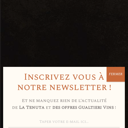
Inscrivez vous à
FERMER
Avez-vous 18
notre newsletter !
ans ou plus
Et ne manquez rien de l’actualité
de
La Tenuta
et
des offres Gualtieri Vins
!
?