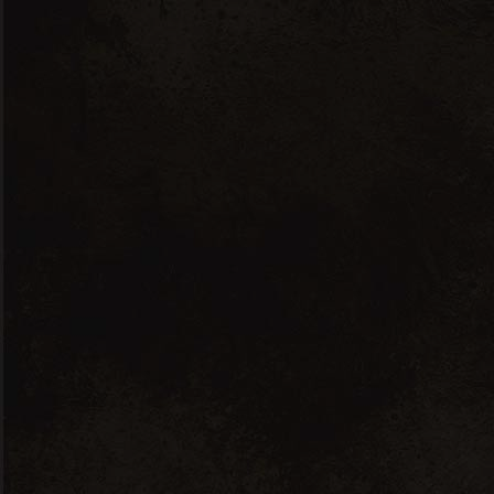
VINS
SPIRITUEUX
HUILES D'OLIVE
Aucun produit ne correspond
à votre sélection.