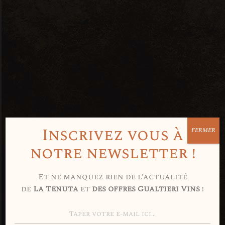
Inscrivez vous à
FERMER
Avez-vous 18
notre newsletter !
ans ou plus
Et ne manquez rien de l’actualité
de
La Tenuta
et
des offres Gualtieri Vins
!
?