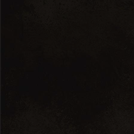
VINS
SPIRITUEUX
HUILES D'OLIVE
Aucun produit ne correspond
à votre sélection.