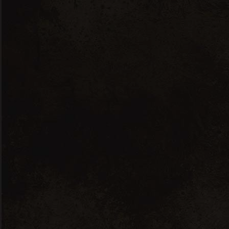
VINS
SPIRITUEUX
HUILES D'OLIVE
Aucun produit ne correspond
à votre sélection.