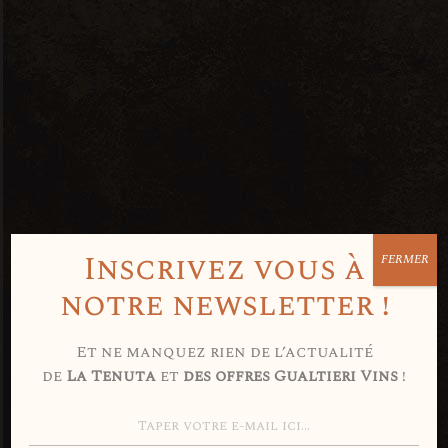
Inscrivez vous à
FERMER
Avez-vous 18
notre newsletter !
ans ou plus
Et ne manquez rien de l’actualité
de
La Tenuta
et
des offres Gualtieri Vins
!
?