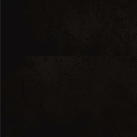
Planeta
Olio Extra Vergine di
Oliva 3 varièta
22.00
CHF