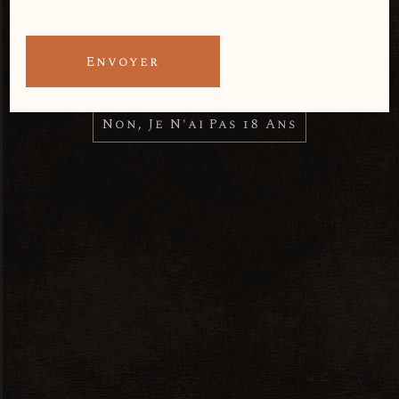
avoir 18 ans révolus
Envoyer
Oui, J'ai Plus De 18 Ans
Non, Je N'ai Pas 18 Ans
Planeta
Olio Extra Vergine di
Oliva Tradizionale 5L
105.00
CHF