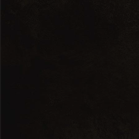
Planeta
Olio Extra Vergine di
Oliva Tradizionale
11.00
CHF
–
17.00
CHF
Plage