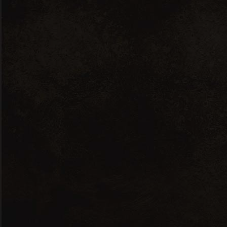
Contactez-nous
Rue de l'Arquebuse 12, 1204
Genève
info@latenuta.ch
+(41) 22 559 68 68
A propos
A propos de La Tenuta
Acheter nos produits
Contact
Mentions légales
La Tenuta