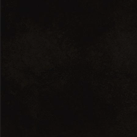
Planeta
Olio Extra Vergine di
Oliva Denocciolato
Blancolilla
22.00
CHF