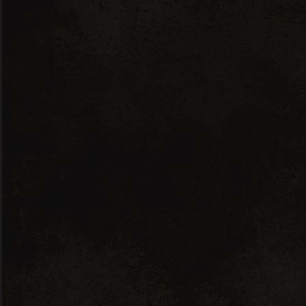
VINS
SPIRITUEUX
HUILES D'OLIVE
5 résultats affichés