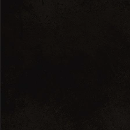
VINS
SPIRITUEUX
HUILES D'OLIVE
Aucun produit ne correspond
à votre sélection.