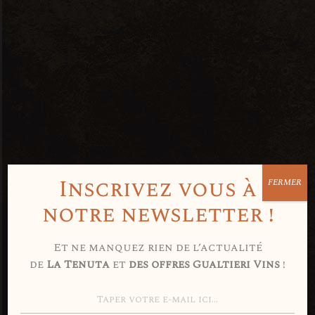
Inscrivez vous à
FERMER
Avez-vous 18
notre newsletter !
ans ou plus
Et ne manquez rien de l’actualité
de
La Tenuta
et
des offres Gualtieri Vins
!
?