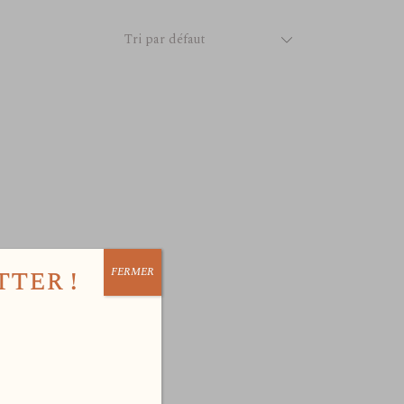
Tri par défaut
ter !
FERMER